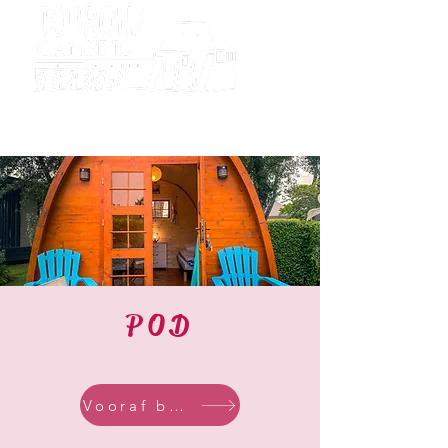
Camping
Tourony
POD
Vooraf boeken