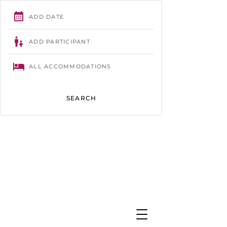
Trégastel
- 02 96 23 86 61 -
contact@camping-tourony.com