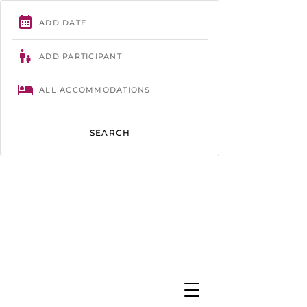
Trégastel
- 02 96 23 86 61 -
contact@camping-tourony.com