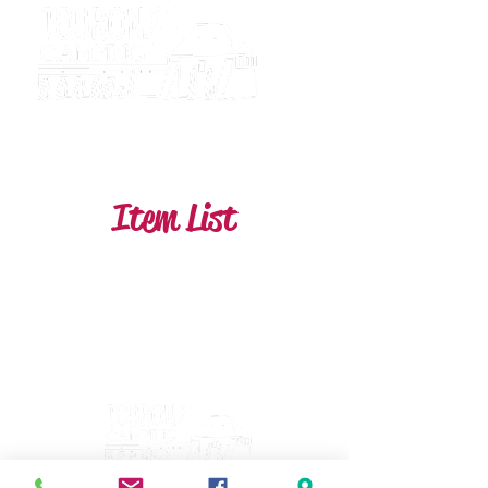
Camping
Tourony
Item List