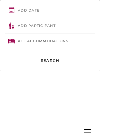
Trégastel
- 02 96 23 86 61 -
contact@camping-tourony.com