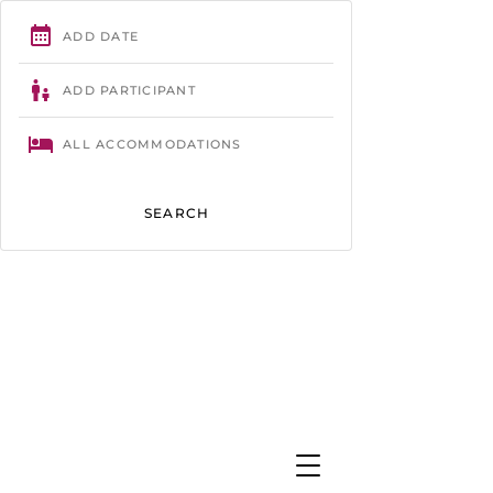
Trégastel
- 02 96 23 86 61 -
contact@camping-tourony.com